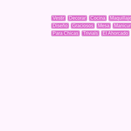
Vestir
Decorar
Cocina
Maquillaj
Diseño
Graciosos
Mesa
Manicur
Para Chicas
Trivials
El Ahorcado