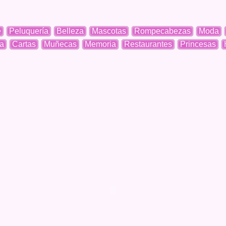
e
Peluquería
Belleza
Mascotas
Rompecabezas
Moda
a
Cartas
Muñecas
Memoria
Restaurantes
Princesas