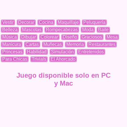
Vestir
Decorar
Cocina
Maquillaje
Peluquería
Belleza
Mascotas
Rompecabezas
Moda
Baile
Música
Dibujar
Colorear
Diseño
Graciosos
Mesa
Manicura
Cartas
Muñecas
Memoria
Restaurantes
Princesas
Habilidad
Simulación
Entretenidos
Para Chicas
Trivials
El Ahorcado
Juego disponible solo en PC
y Mac