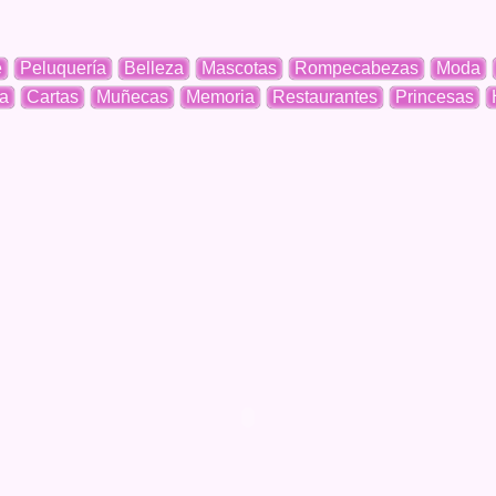
e
Peluquería
Belleza
Mascotas
Rompecabezas
Moda
a
Cartas
Muñecas
Memoria
Restaurantes
Princesas