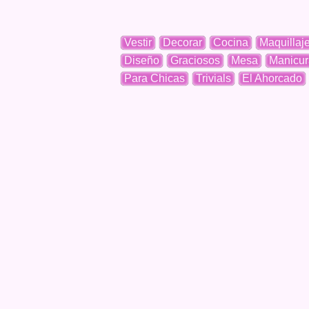
Vestir
Decorar
Cocina
Maquillaj
Diseño
Graciosos
Mesa
Manicur
Para Chicas
Trivials
El Ahorcado