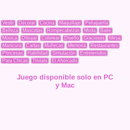
Vestir
Decorar
Cocina
Maquillaje
Peluquería
Belleza
Mascotas
Rompecabezas
Moda
Baile
Música
Dibujar
Colorear
Diseño
Graciosos
Mesa
Manicura
Cartas
Muñecas
Memoria
Restaurantes
Princesas
Habilidad
Simulación
Entretenidos
Para Chicas
Trivials
El Ahorcado
Juego disponible solo en PC
y Mac