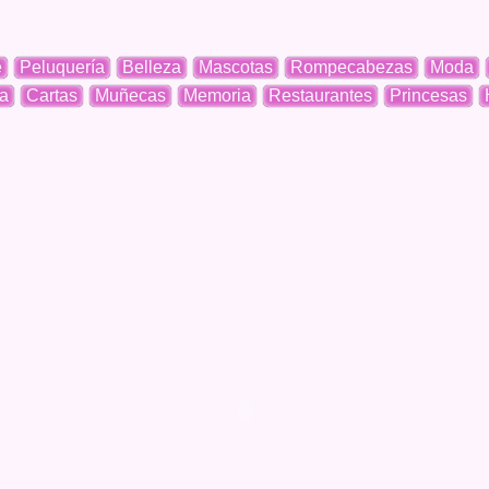
e
Peluquería
Belleza
Mascotas
Rompecabezas
Moda
a
Cartas
Muñecas
Memoria
Restaurantes
Princesas