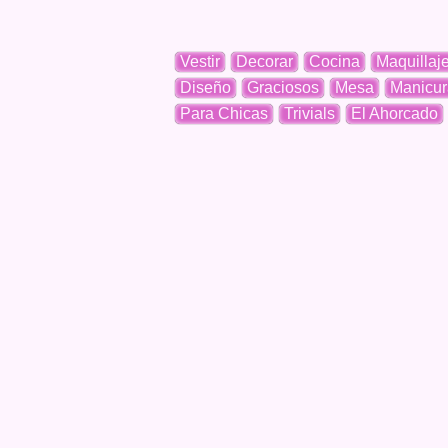
Vestir
Decorar
Cocina
Maquillaj
Diseño
Graciosos
Mesa
Manicur
Para Chicas
Trivials
El Ahorcado