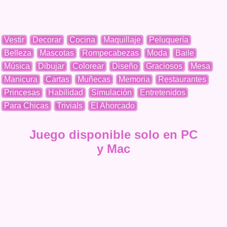
Vestir
Decorar
Cocina
Maquillaje
Peluquería
Belleza
Mascotas
Rompecabezas
Moda
Baile
Música
Dibujar
Colorear
Diseño
Graciosos
Mesa
Manicura
Cartas
Muñecas
Memoria
Restaurantes
Princesas
Habilidad
Simulación
Entretenidos
Para Chicas
Trivials
El Ahorcado
Juego disponible solo en PC
y Mac