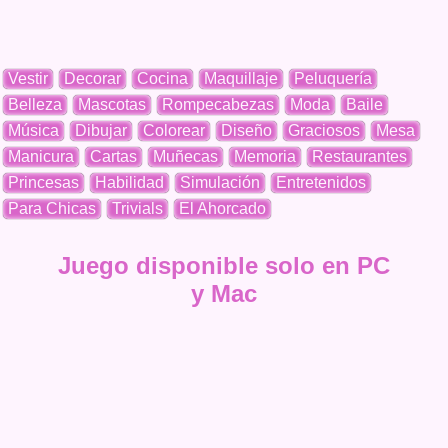
Vestir
Decorar
Cocina
Maquillaje
Peluquería
Belleza
Mascotas
Rompecabezas
Moda
Baile
Música
Dibujar
Colorear
Diseño
Graciosos
Mesa
Manicura
Cartas
Muñecas
Memoria
Restaurantes
Princesas
Habilidad
Simulación
Entretenidos
Para Chicas
Trivials
El Ahorcado
Juego disponible solo en PC
y Mac