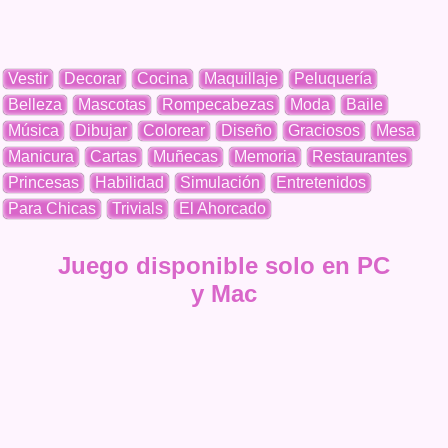
Vestir
Decorar
Cocina
Maquillaje
Peluquería
Belleza
Mascotas
Rompecabezas
Moda
Baile
Música
Dibujar
Colorear
Diseño
Graciosos
Mesa
Manicura
Cartas
Muñecas
Memoria
Restaurantes
Princesas
Habilidad
Simulación
Entretenidos
Para Chicas
Trivials
El Ahorcado
Juego disponible solo en PC
y Mac