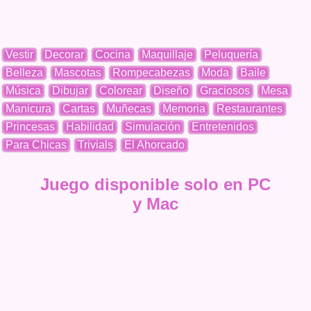
Vestir
Decorar
Cocina
Maquillaje
Peluquería
Belleza
Mascotas
Rompecabezas
Moda
Baile
Música
Dibujar
Colorear
Diseño
Graciosos
Mesa
Manicura
Cartas
Muñecas
Memoria
Restaurantes
Princesas
Habilidad
Simulación
Entretenidos
Para Chicas
Trivials
El Ahorcado
Juego disponible solo en PC
y Mac