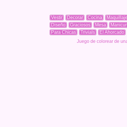
Vestir
Decorar
Cocina
Maquillaj
Diseño
Graciosos
Mesa
Manicur
Para Chicas
Trivials
El Ahorcado
Juego de colorear de una