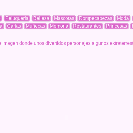
e
Peluquería
Belleza
Mascotas
Rompecabezas
Moda
a
Cartas
Muñecas
Memoria
Restaurantes
Princesas
 imagen donde unos divertidos personajes algunos extraterrestres