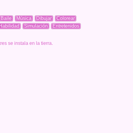
Baile
Música
Dibujar
Colorear
Habilidad
Simulación
Entretenidos
 se instala en la tierra.