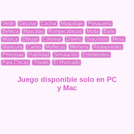
Vestir
Decorar
Cocina
Maquillaje
Peluquería
Belleza
Mascotas
Rompecabezas
Moda
Baile
Música
Dibujar
Colorear
Diseño
Graciosos
Mesa
Manicura
Cartas
Muñecas
Memoria
Restaurantes
Princesas
Habilidad
Simulación
Entretenidos
Para Chicas
Trivials
El Ahorcado
Juego disponible solo en PC
y Mac