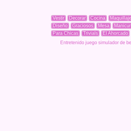
Vestir
Decorar
Cocina
Maquillaj
Diseño
Graciosos
Mesa
Manicur
Para Chicas
Trivials
El Ahorcado
Entretenido juego simulador de b