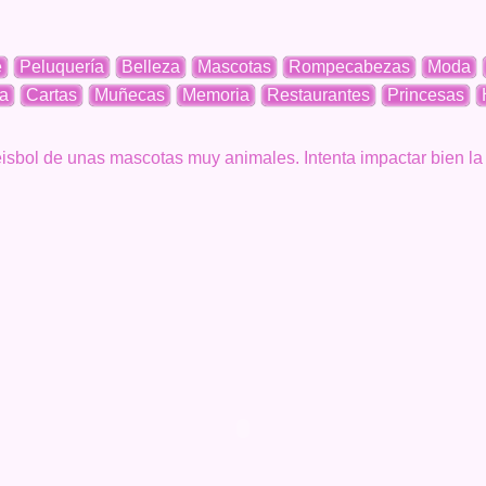
e
Peluquería
Belleza
Mascotas
Rompecabezas
Moda
a
Cartas
Muñecas
Memoria
Restaurantes
Princesas
eisbol de unas mascotas muy animales. Intenta impactar bien la