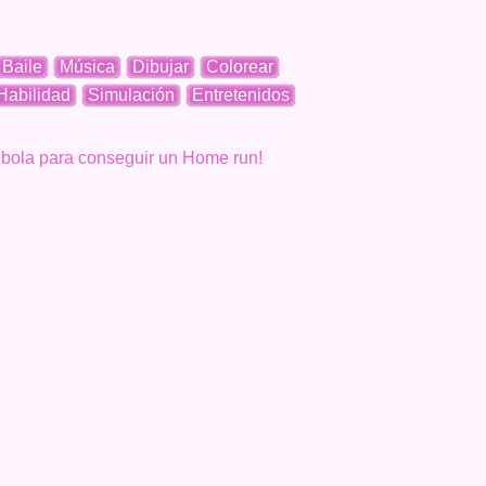
Baile
Música
Dibujar
Colorear
Habilidad
Simulación
Entretenidos
 bola para conseguir un Home run!