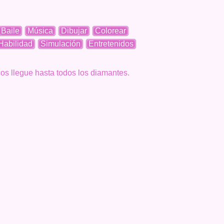
Baile
Música
Dibujar
Colorear
Habilidad
Simulación
Entretenidos
cos llegue hasta todos los diamantes.