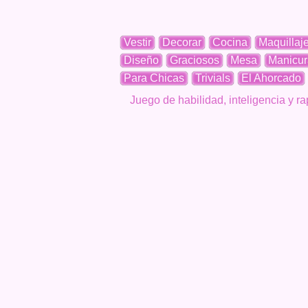
Vestir
Decorar
Cocina
Maquillaj
Diseño
Graciosos
Mesa
Manicur
Para Chicas
Trivials
El Ahorcado
Juego de habilidad, inteligencia y r