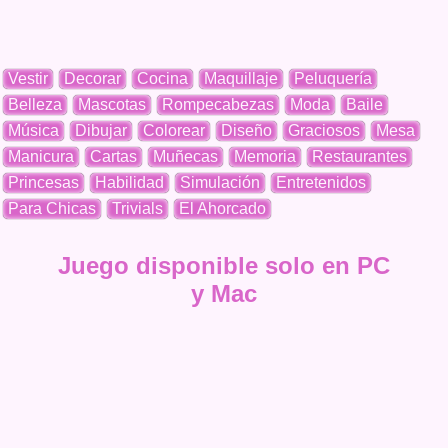
Vestir
Decorar
Cocina
Maquillaje
Peluquería
Belleza
Mascotas
Rompecabezas
Moda
Baile
Música
Dibujar
Colorear
Diseño
Graciosos
Mesa
Manicura
Cartas
Muñecas
Memoria
Restaurantes
Princesas
Habilidad
Simulación
Entretenidos
Para Chicas
Trivials
El Ahorcado
Juego disponible solo en PC
y Mac