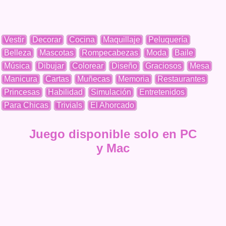
Vestir
Decorar
Cocina
Maquillaje
Peluquería
Belleza
Mascotas
Rompecabezas
Moda
Baile
Música
Dibujar
Colorear
Diseño
Graciosos
Mesa
Manicura
Cartas
Muñecas
Memoria
Restaurantes
Princesas
Habilidad
Simulación
Entretenidos
Para Chicas
Trivials
El Ahorcado
Juego disponible solo en PC
y Mac