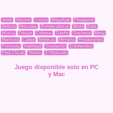
Vestir
Decorar
Cocina
Maquillaje
Peluquería
Belleza
Mascotas
Rompecabezas
Moda
Baile
Música
Dibujar
Colorear
Diseño
Graciosos
Mesa
Manicura
Cartas
Muñecas
Memoria
Restaurantes
Princesas
Habilidad
Simulación
Entretenidos
Para Chicas
Trivials
El Ahorcado
Juego disponible solo en PC
y Mac