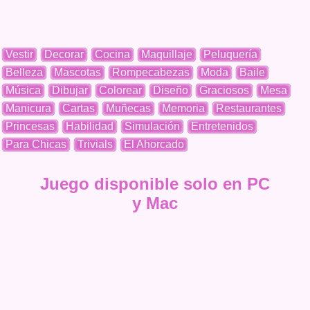
Vestir
Decorar
Cocina
Maquillaje
Peluquería
Belleza
Mascotas
Rompecabezas
Moda
Baile
Música
Dibujar
Colorear
Diseño
Graciosos
Mesa
Manicura
Cartas
Muñecas
Memoria
Restaurantes
Princesas
Habilidad
Simulación
Entretenidos
Para Chicas
Trivials
El Ahorcado
Juego disponible solo en PC
y Mac