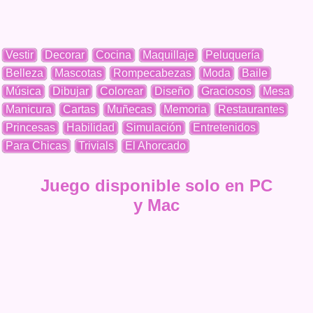
Vestir
Decorar
Cocina
Maquillaje
Peluquería
Belleza
Mascotas
Rompecabezas
Moda
Baile
Música
Dibujar
Colorear
Diseño
Graciosos
Mesa
Manicura
Cartas
Muñecas
Memoria
Restaurantes
Princesas
Habilidad
Simulación
Entretenidos
Para Chicas
Trivials
El Ahorcado
Juego disponible solo en PC
y Mac