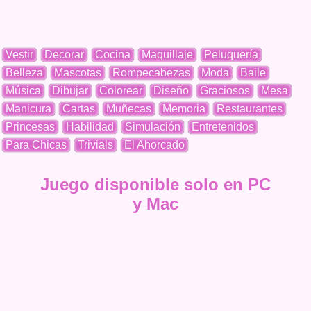
Vestir
Decorar
Cocina
Maquillaje
Peluquería
Belleza
Mascotas
Rompecabezas
Moda
Baile
Música
Dibujar
Colorear
Diseño
Graciosos
Mesa
Manicura
Cartas
Muñecas
Memoria
Restaurantes
Princesas
Habilidad
Simulación
Entretenidos
Para Chicas
Trivials
El Ahorcado
Juego disponible solo en PC
y Mac