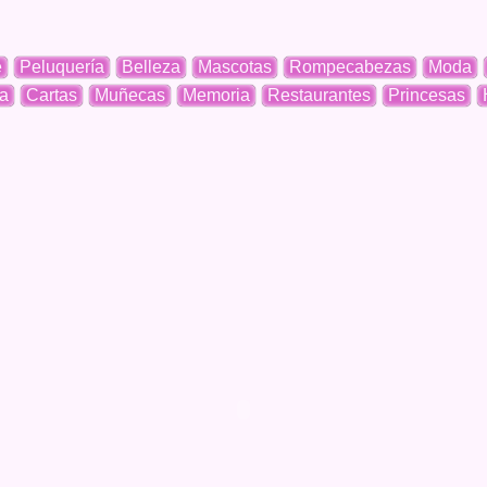
e
Peluquería
Belleza
Mascotas
Rompecabezas
Moda
a
Cartas
Muñecas
Memoria
Restaurantes
Princesas