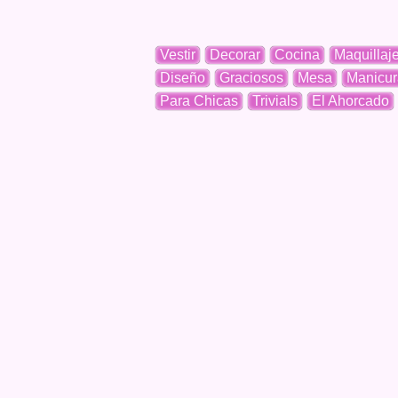
Vestir
Decorar
Cocina
Maquillaj
Diseño
Graciosos
Mesa
Manicur
Para Chicas
Trivials
El Ahorcado