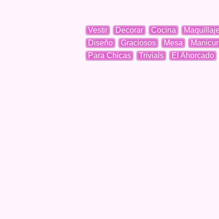
Vestir
Decorar
Cocina
Maquillaj
Diseño
Graciosos
Mesa
Manicur
Para Chicas
Trivials
El Ahorcado