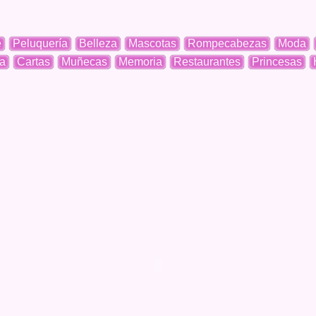
e
Peluquería
Belleza
Mascotas
Rompecabezas
Moda
a
Cartas
Muñecas
Memoria
Restaurantes
Princesas