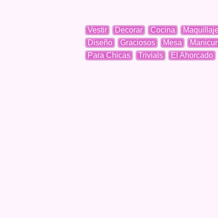
Vestir
Decorar
Cocina
Maquillaj
Diseño
Graciosos
Mesa
Manicur
Para Chicas
Trivials
El Ahorcado