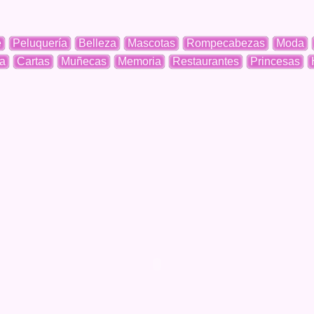
e
Peluquería
Belleza
Mascotas
Rompecabezas
Moda
a
Cartas
Muñecas
Memoria
Restaurantes
Princesas