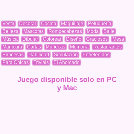
Vestir
Decorar
Cocina
Maquillaje
Peluquería
Belleza
Mascotas
Rompecabezas
Moda
Baile
Música
Dibujar
Colorear
Diseño
Graciosos
Mesa
Manicura
Cartas
Muñecas
Memoria
Restaurantes
Princesas
Habilidad
Simulación
Entretenidos
Para Chicas
Trivials
El Ahorcado
Juego disponible solo en PC
y Mac