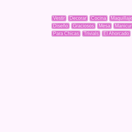
Vestir
Decorar
Cocina
Maquillaj
Diseño
Graciosos
Mesa
Manicur
Para Chicas
Trivials
El Ahorcado