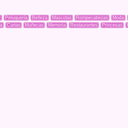
e
Peluquería
Belleza
Mascotas
Rompecabezas
Moda
a
Cartas
Muñecas
Memoria
Restaurantes
Princesas