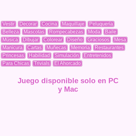
Vestir
Decorar
Cocina
Maquillaje
Peluquería
Belleza
Mascotas
Rompecabezas
Moda
Baile
Música
Dibujar
Colorear
Diseño
Graciosos
Mesa
Manicura
Cartas
Muñecas
Memoria
Restaurantes
Princesas
Habilidad
Simulación
Entretenidos
Para Chicas
Trivials
El Ahorcado
Juego disponible solo en PC
y Mac