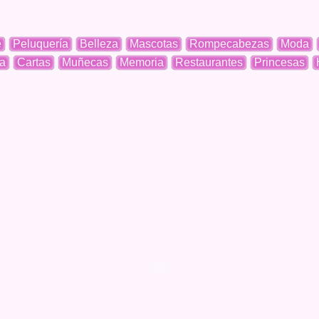
e
Peluquería
Belleza
Mascotas
Rompecabezas
Moda
a
Cartas
Muñecas
Memoria
Restaurantes
Princesas