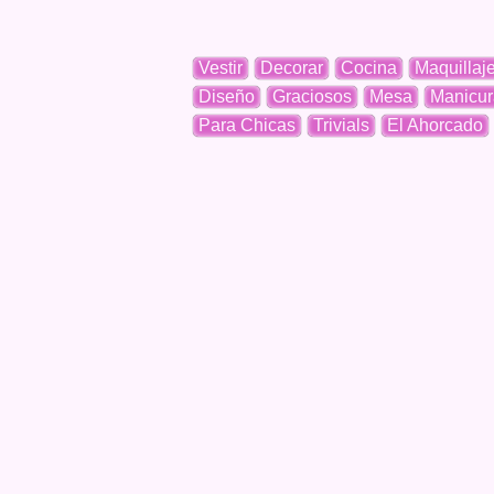
Vestir
Decorar
Cocina
Maquillaj
Diseño
Graciosos
Mesa
Manicur
Para Chicas
Trivials
El Ahorcado