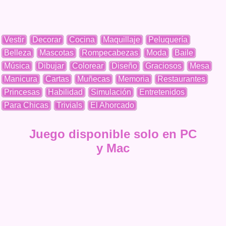
Vestir
Decorar
Cocina
Maquillaje
Peluquería
Belleza
Mascotas
Rompecabezas
Moda
Baile
Música
Dibujar
Colorear
Diseño
Graciosos
Mesa
Manicura
Cartas
Muñecas
Memoria
Restaurantes
Princesas
Habilidad
Simulación
Entretenidos
Para Chicas
Trivials
El Ahorcado
Juego disponible solo en PC
y Mac