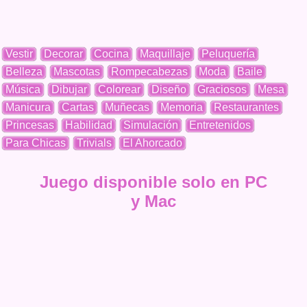
Vestir
Decorar
Cocina
Maquillaje
Peluquería
Belleza
Mascotas
Rompecabezas
Moda
Baile
Música
Dibujar
Colorear
Diseño
Graciosos
Mesa
Manicura
Cartas
Muñecas
Memoria
Restaurantes
Princesas
Habilidad
Simulación
Entretenidos
Para Chicas
Trivials
El Ahorcado
Juego disponible solo en PC
y Mac