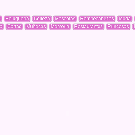
e
Peluquería
Belleza
Mascotas
Rompecabezas
Moda
a
Cartas
Muñecas
Memoria
Restaurantes
Princesas