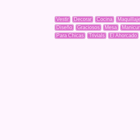
Vestir
Decorar
Cocina
Maquillaj
Diseño
Graciosos
Mesa
Manicur
Para Chicas
Trivials
El Ahorcado