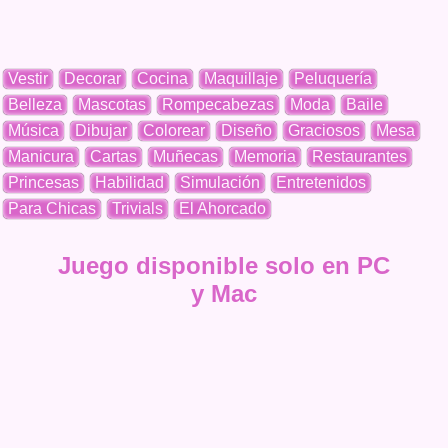
Vestir
Decorar
Cocina
Maquillaje
Peluquería
Belleza
Mascotas
Rompecabezas
Moda
Baile
Música
Dibujar
Colorear
Diseño
Graciosos
Mesa
Manicura
Cartas
Muñecas
Memoria
Restaurantes
Princesas
Habilidad
Simulación
Entretenidos
Para Chicas
Trivials
El Ahorcado
Juego disponible solo en PC
y Mac