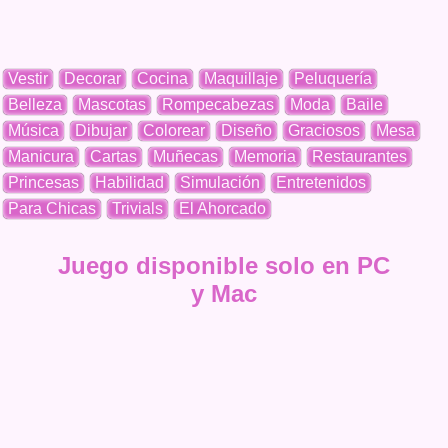
Vestir
Decorar
Cocina
Maquillaje
Peluquería
Belleza
Mascotas
Rompecabezas
Moda
Baile
Música
Dibujar
Colorear
Diseño
Graciosos
Mesa
Manicura
Cartas
Muñecas
Memoria
Restaurantes
Princesas
Habilidad
Simulación
Entretenidos
Para Chicas
Trivials
El Ahorcado
Juego disponible solo en PC
y Mac