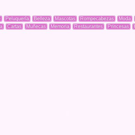
e
Peluquería
Belleza
Mascotas
Rompecabezas
Moda
a
Cartas
Muñecas
Memoria
Restaurantes
Princesas