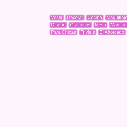
Vestir
Decorar
Cocina
Maquillaj
Diseño
Graciosos
Mesa
Manicur
Para Chicas
Trivials
El Ahorcado