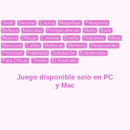
Vestir
Decorar
Cocina
Maquillaje
Peluquería
Belleza
Mascotas
Rompecabezas
Moda
Baile
Música
Dibujar
Colorear
Diseño
Graciosos
Mesa
Manicura
Cartas
Muñecas
Memoria
Restaurantes
Princesas
Habilidad
Simulación
Entretenidos
Para Chicas
Trivials
El Ahorcado
Juego disponible solo en PC
y Mac