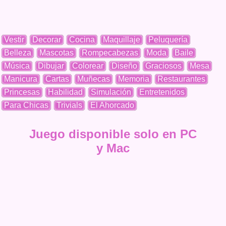
Vestir
Decorar
Cocina
Maquillaje
Peluquería
Belleza
Mascotas
Rompecabezas
Moda
Baile
Música
Dibujar
Colorear
Diseño
Graciosos
Mesa
Manicura
Cartas
Muñecas
Memoria
Restaurantes
Princesas
Habilidad
Simulación
Entretenidos
Para Chicas
Trivials
El Ahorcado
Juego disponible solo en PC
y Mac