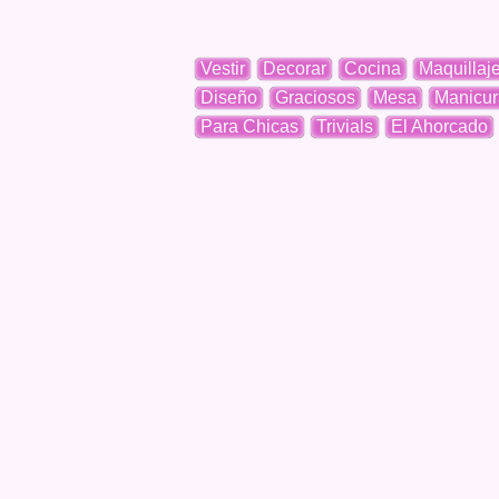
Vestir
Decorar
Cocina
Maquillaj
Diseño
Graciosos
Mesa
Manicur
Para Chicas
Trivials
El Ahorcado