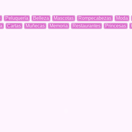
e
Peluquería
Belleza
Mascotas
Rompecabezas
Moda
a
Cartas
Muñecas
Memoria
Restaurantes
Princesas