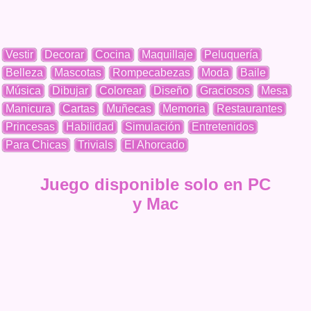
Vestir
Decorar
Cocina
Maquillaje
Peluquería
Belleza
Mascotas
Rompecabezas
Moda
Baile
Música
Dibujar
Colorear
Diseño
Graciosos
Mesa
Manicura
Cartas
Muñecas
Memoria
Restaurantes
Princesas
Habilidad
Simulación
Entretenidos
Para Chicas
Trivials
El Ahorcado
Juego disponible solo en PC
y Mac