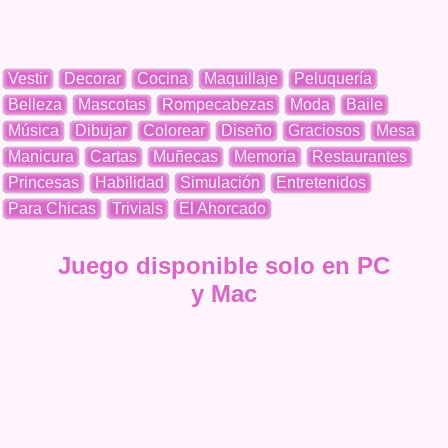
Vestir
Decorar
Cocina
Maquillaje
Peluquería
Belleza
Mascotas
Rompecabezas
Moda
Baile
Música
Dibujar
Colorear
Diseño
Graciosos
Mesa
Manicura
Cartas
Muñecas
Memoria
Restaurantes
Princesas
Habilidad
Simulación
Entretenidos
Para Chicas
Trivials
El Ahorcado
Juego disponible solo en PC
y Mac