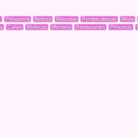
e
Peluquería
Belleza
Mascotas
Rompecabezas
Moda
a
Cartas
Muñecas
Memoria
Restaurantes
Princesas