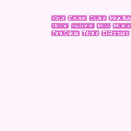
Vestir
Decorar
Cocina
Maquillaj
Diseño
Graciosos
Mesa
Manicur
Para Chicas
Trivials
El Ahorcado