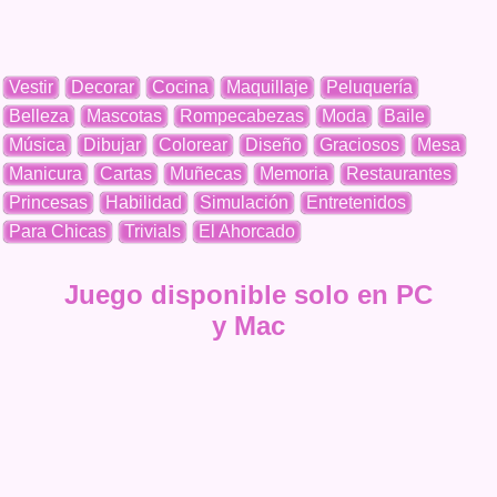
Vestir
Decorar
Cocina
Maquillaje
Peluquería
Belleza
Mascotas
Rompecabezas
Moda
Baile
Música
Dibujar
Colorear
Diseño
Graciosos
Mesa
Manicura
Cartas
Muñecas
Memoria
Restaurantes
Princesas
Habilidad
Simulación
Entretenidos
Para Chicas
Trivials
El Ahorcado
Juego disponible solo en PC
y Mac