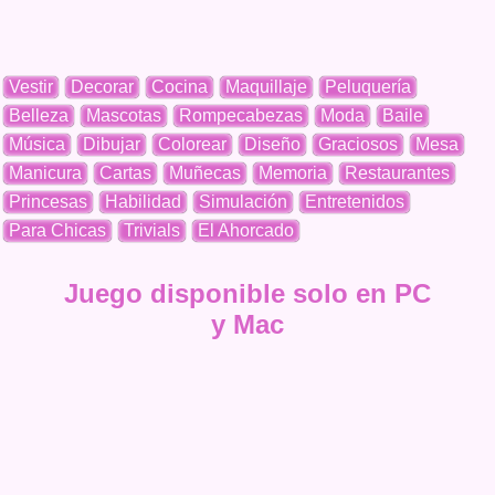
Vestir
Decorar
Cocina
Maquillaje
Peluquería
Belleza
Mascotas
Rompecabezas
Moda
Baile
Música
Dibujar
Colorear
Diseño
Graciosos
Mesa
Manicura
Cartas
Muñecas
Memoria
Restaurantes
Princesas
Habilidad
Simulación
Entretenidos
Para Chicas
Trivials
El Ahorcado
Juego disponible solo en PC
y Mac