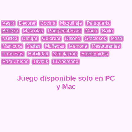
Vestir
Decorar
Cocina
Maquillaje
Peluquería
Belleza
Mascotas
Rompecabezas
Moda
Baile
Música
Dibujar
Colorear
Diseño
Graciosos
Mesa
Manicura
Cartas
Muñecas
Memoria
Restaurantes
Princesas
Habilidad
Simulación
Entretenidos
Para Chicas
Trivials
El Ahorcado
Juego disponible solo en PC
y Mac