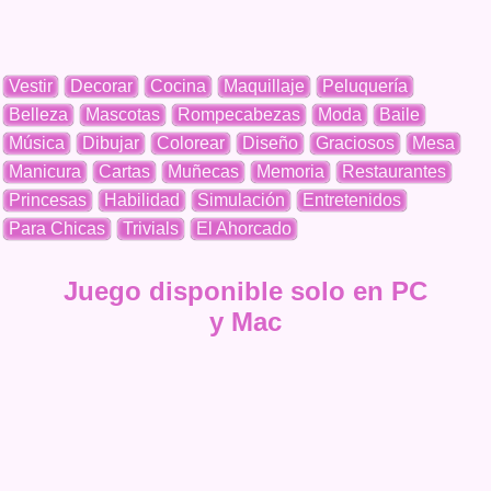
Vestir
Decorar
Cocina
Maquillaje
Peluquería
Belleza
Mascotas
Rompecabezas
Moda
Baile
Música
Dibujar
Colorear
Diseño
Graciosos
Mesa
Manicura
Cartas
Muñecas
Memoria
Restaurantes
Princesas
Habilidad
Simulación
Entretenidos
Para Chicas
Trivials
El Ahorcado
Juego disponible solo en PC
y Mac