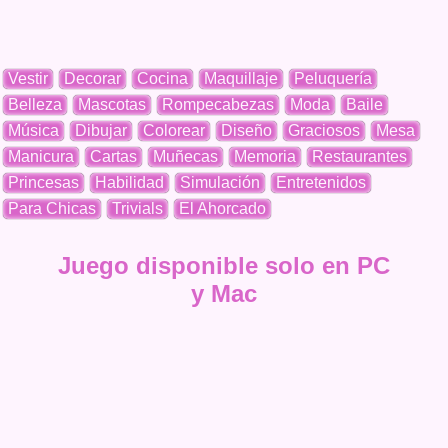
Vestir
Decorar
Cocina
Maquillaje
Peluquería
Belleza
Mascotas
Rompecabezas
Moda
Baile
Música
Dibujar
Colorear
Diseño
Graciosos
Mesa
Manicura
Cartas
Muñecas
Memoria
Restaurantes
Princesas
Habilidad
Simulación
Entretenidos
Para Chicas
Trivials
El Ahorcado
Juego disponible solo en PC
y Mac