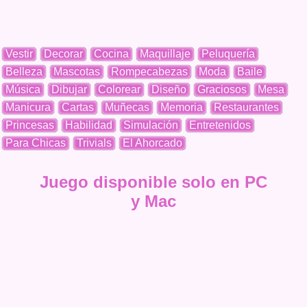
Vestir
Decorar
Cocina
Maquillaje
Peluquería
Belleza
Mascotas
Rompecabezas
Moda
Baile
Música
Dibujar
Colorear
Diseño
Graciosos
Mesa
Manicura
Cartas
Muñecas
Memoria
Restaurantes
Princesas
Habilidad
Simulación
Entretenidos
Para Chicas
Trivials
El Ahorcado
Juego disponible solo en PC
y Mac