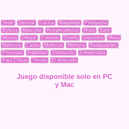
Vestir
Decorar
Cocina
Maquillaje
Peluquería
Belleza
Mascotas
Rompecabezas
Moda
Baile
Música
Dibujar
Colorear
Diseño
Graciosos
Mesa
Manicura
Cartas
Muñecas
Memoria
Restaurantes
Princesas
Habilidad
Simulación
Entretenidos
Para Chicas
Trivials
El Ahorcado
Juego disponible solo en PC
y Mac