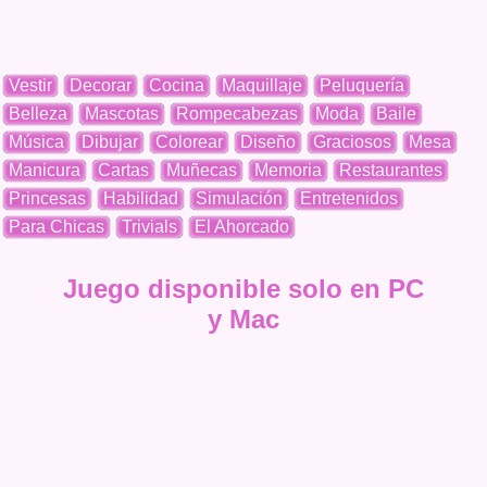
Vestir
Decorar
Cocina
Maquillaje
Peluquería
Belleza
Mascotas
Rompecabezas
Moda
Baile
Música
Dibujar
Colorear
Diseño
Graciosos
Mesa
Manicura
Cartas
Muñecas
Memoria
Restaurantes
Princesas
Habilidad
Simulación
Entretenidos
Para Chicas
Trivials
El Ahorcado
Juego disponible solo en PC
y Mac