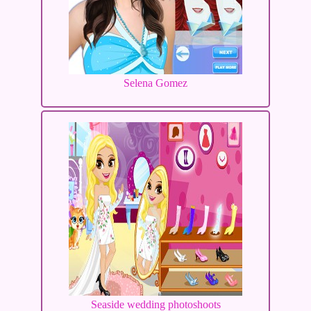
Selena Gomez
Seaside wedding photoshoots