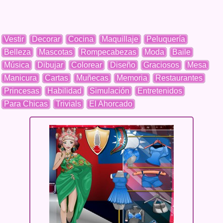
Vestir
Decorar
Cocina
Maquillaje
Peluquería
Belleza
Mascotas
Rompecabezas
Moda
Baile
Música
Dibujar
Colorear
Diseño
Graciosos
Mesa
Manicura
Cartas
Muñecas
Memoria
Restaurantes
Princesas
Habilidad
Simulación
Entretenidos
Para Chicas
Trivials
El Ahorcado