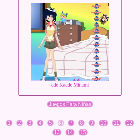
cde Kaede Minami
Juegos Para Niñas
1
2
3
4
5
6
7
8
9
10
11
12
13
14
15