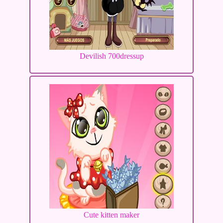
Devilish 700dressup
Cute kitten maker