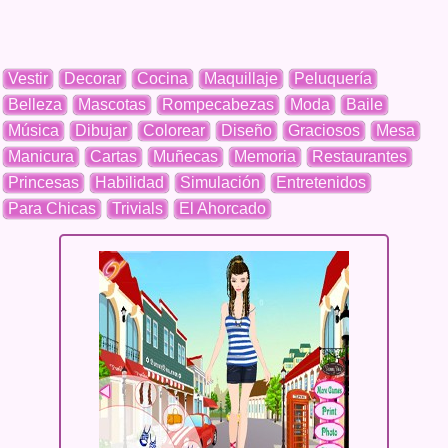
Vestir
Decorar
Cocina
Maquillaje
Peluquería
Belleza
Mascotas
Rompecabezas
Moda
Baile
Música
Dibujar
Colorear
Diseño
Graciosos
Mesa
Manicura
Cartas
Muñecas
Memoria
Restaurantes
Princesas
Habilidad
Simulación
Entretenidos
Para Chicas
Trivials
El Ahorcado