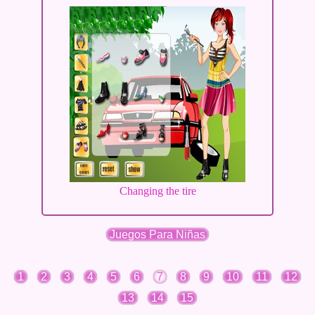
Changing the tire
Juegos Para Niñas
1
2
3
4
5
6
7
8
9
10
11
12
13
14
15