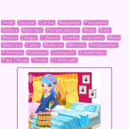
Vestir
Decorar
Cocina
Maquillaje
Peluquería
Belleza
Mascotas
Rompecabezas
Moda
Baile
Música
Dibujar
Colorear
Diseño
Graciosos
Mesa
Manicura
Cartas
Muñecas
Memoria
Restaurantes
Princesas
Habilidad
Simulación
Entretenidos
Para Chicas
Trivials
El Ahorcado