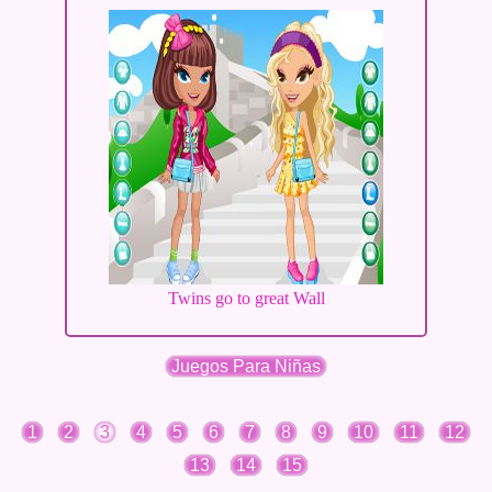
Twins go to great Wall
Juegos Para Niñas
1
2
3
4
5
6
7
8
9
10
11
12
13
14
15