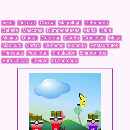
Vestir
Decorar
Cocina
Maquillaje
Peluquería
Belleza
Mascotas
Rompecabezas
Moda
Baile
Música
Dibujar
Colorear
Diseño
Graciosos
Mesa
Manicura
Cartas
Muñecas
Memoria
Restaurantes
Princesas
Habilidad
Simulación
Entretenidos
Para Chicas
Trivials
El Ahorcado