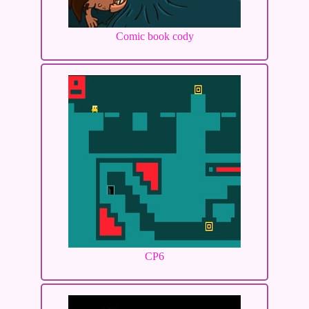
Comic book cody
CP6