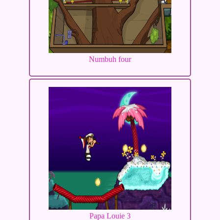
Numbuh four
Papa Louie 3