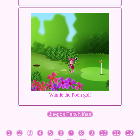
Winnie the Pooh golf
Juegos Para Niñas
1
2
3
4
5
6
7
8
9
10
11
12